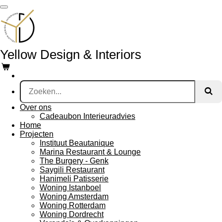
Ga
direct
naar
de
hoofdinhoud
Yellow Design & Interiors
Over ons
Cadeaubon Interieuradvies
Home
Projecten
Instituut Beautanique
Marina Restaurant & Lounge
The Burgery - Genk
Saygili Restaurant
Hanimeli Patisserie
Woning Istanboel
Woning Amsterdam
Woning Rotterdam
Woning Dordrecht