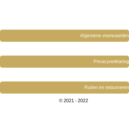
o
g
o
r
k
a
m
Algemene voorwaarden
Privacyverklaring
Ruilen en retourneren
© 2021 - 2022
www.yellowdesign-
interiors.com