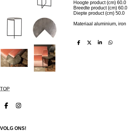
Hoogte product (cm) 60.0
Breedte product (cm) 60.0
Diepte product (cm) 50.0
Materiaal aluminium, iron
D
D
S
D
e
e
h
e
l
e
a
l
e
l
r
e
n
e
n
TOP
F
I
a
n
c
s
e
t
VOLG ONS!
b
a