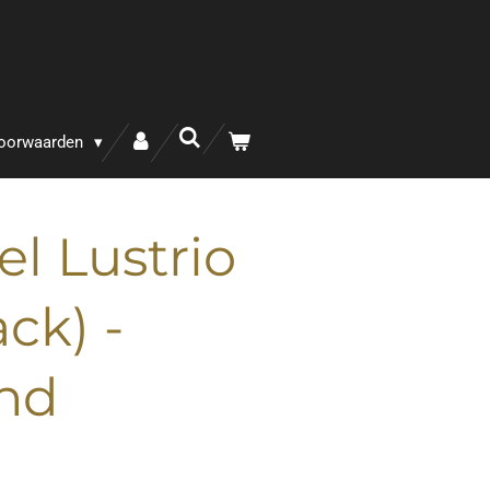
oorwaarden
el Lustrio
ck) -
nd