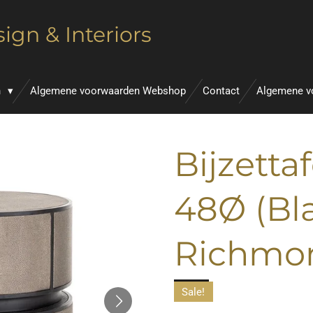
ign & Interiors
n
Algemene voorwaarden Webshop
Contact
Algemene v
Bijzettaf
48Ø (Bla
Richmo
Sale!