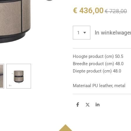
€ 436,00
€ 728,00
In winkelwage
Hoogte product (cm) 50.5
Breedte product (cm) 48.0
Diepte product (cm) 48.0
Materiaal PU leather, metal
D
D
S
e
e
h
l
e
a
e
l
r
n
e