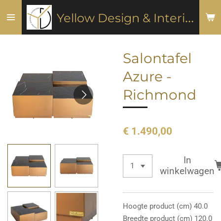
Ga
Y
ellow Design & Interiors
direct
naar
de
Salontafel
hoofdinhoud
Azure -
Richmond
€ 1.490,00
In
winkelwagen
Hoogte product (cm) 40.0
Breedte product (cm) 120.0