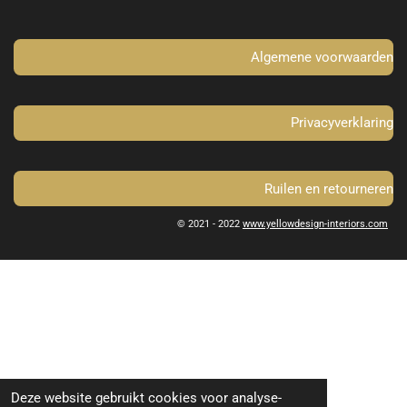
o
r
k
a
m
Algemene voorwaarden
Privacyverklaring
Ruilen en retourneren
© 2021 - 2022
www.yellowdesign-interiors.com
Deze website gebruikt cookies voor analyse-