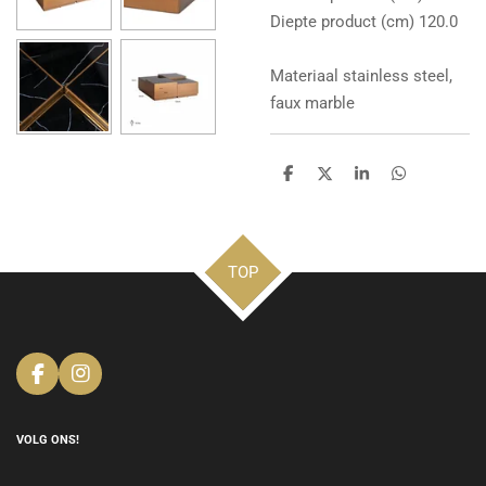
Diepte product (cm) 120.0
Materiaal stainless steel,
faux marble
D
D
S
D
e
e
h
e
l
e
a
l
e
l
r
e
n
e
n
TOP
F
I
a
n
c
s
e
t
VOLG ONS!
b
a
o
g