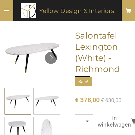
Ga
Yellow Design & Interiors
direct
naar
de
Salontafel
hoofdinhoud
Lexington
(White) -
Richmond
Sale!
€ 378,00
€ 630,00
In
winkelwagen