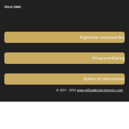
c
s
e
t
VOLG ONS!
b
a
o
g
o
r
k
a
m
Algemene voorwaarden
Privacyverklaring
Ruilen en retourneren
© 2021 - 2022
www.yellowdesign-interiors.com