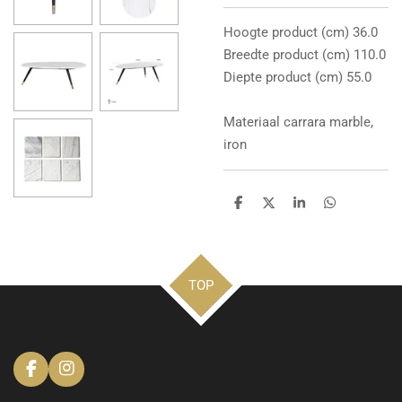
Hoogte product (cm) 36.0
Breedte product (cm) 110.0
Diepte product (cm) 55.0
Materiaal carrara marble,
iron
D
D
S
D
e
e
h
e
l
e
a
l
e
l
r
e
n
e
n
TOP
F
I
a
n