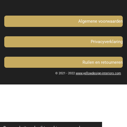
o
g
o
r
k
a
m
Algemene voorwaarden
Privacyverklaring
Ruilen en retourneren
© 2021 - 2022
www.yellowdesign-interiors.com