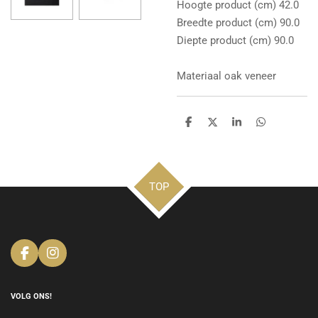
Hoogte product (cm) 42.0
Breedte product (cm) 90.0
Diepte product (cm) 90.0
Materiaal oak veneer
D
D
S
D
e
e
h
e
l
e
a
l
e
l
r
e
n
e
n
TOP
F
I
a
n
c
s
e
t
VOLG ONS!
b
a