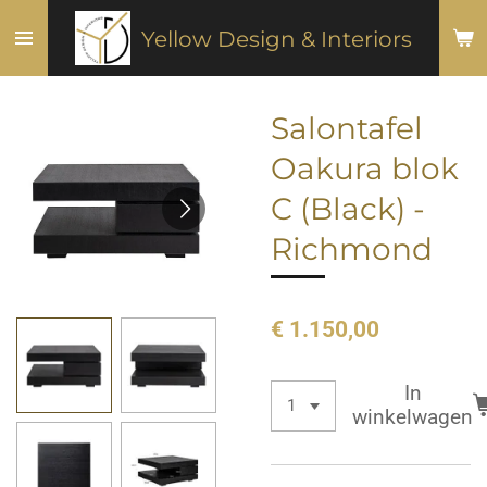
Ga
Yellow Design & Interiors
direct
naar
de
Salontafel
hoofdinhoud
Oakura blok
C (Black) -
Richmond
€ 1.150,00
In
winkelwagen