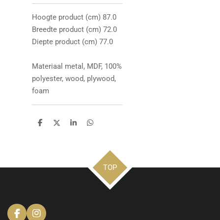
Hoogte product (cm) 87.0
Breedte product (cm) 72.0
Diepte product (cm) 77.0
Materiaal metal, MDF, 100%
polyester, wood, plywood,
foam
D
D
S
D
e
e
h
e
l
e
a
l
e
l
r
e
n
e
n
TOP
F
I