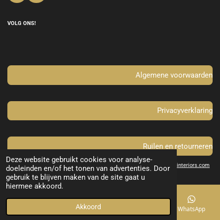
a
n
c
s
e
t
VOLG ONS!
b
a
o
g
o
r
k
a
m
Algemene voorwaarden
Privacyverklaring
Ruilen en retourneren
Deze website gebruikt cookies voor analyse-
© 2021 - 2022
www.yellowdesign-interiors.com
doeleinden en/of het tonen van advertenties. Door
gebruik te blijven maken van de site gaat u
hiermee akkoord.
Akkoord
E-mailadres
Telefoonnummer
Kaart
WhatsApp