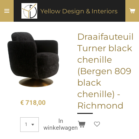
Ga
Yellow Design & Interiors
direct
naar
de
Draaifauteuil
hoofdinhoud
Turner black
chenille
(Bergen 809
black
chenille) -
€ 718,00
Richmond
In
winkelwagen