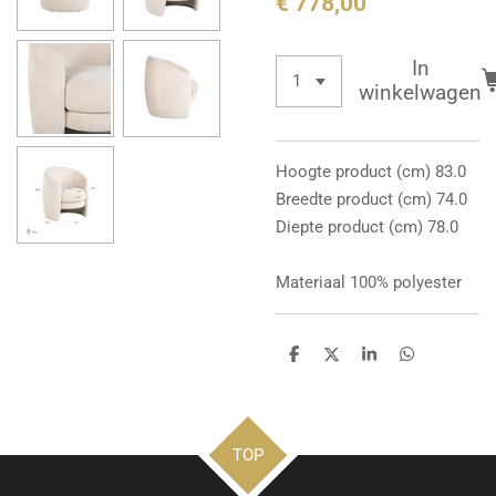
€ 778,00
In
winkelwagen
Hoogte product (cm) 83.0
Breedte product (cm) 74.0
Diepte product (cm) 78.0
Materiaal 100% polyester
D
D
S
D
e
e
h
e
l
e
a
l
e
l
r
e
n
e
n
TOP