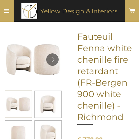
Ga
Yellow Design & Interiors
direct
naar
de
Fauteuil
hoofdinhoud
Fenna white
chenille fire
retardant
(FR-Bergen
900 white
chenille) -
Richmond