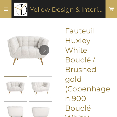
Ga
Y
ellow Design & Interiors
direct
naar
de
Fauteuil
hoofdinhoud
Huxley
White
Bouclé /
Brushed
gold
(Copenhage
n 900
Bouclé