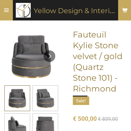
Ga
Y
ellow Design & Interiors
direct
naar
de
Fauteuil
hoofdinhoud
Kylie Stone
velvet / gold
(Quartz
Stone 101) -
Richmond
Sale!
€ 500,00
€ 839,00