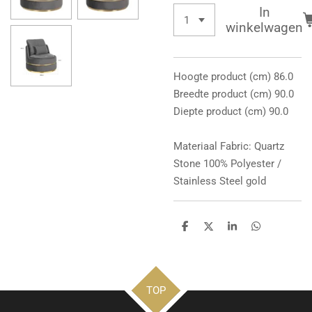
In
winkelwagen
Hoogte product (cm) 86.0
Breedte product (cm) 90.0
Diepte product (cm) 90.0
Materiaal Fabric: Quartz
Stone 100% Polyester /
Stainless Steel gold
D
D
S
D
e
e
h
e
l
e
a
l
e
l
r
e
n
e
n
TOP