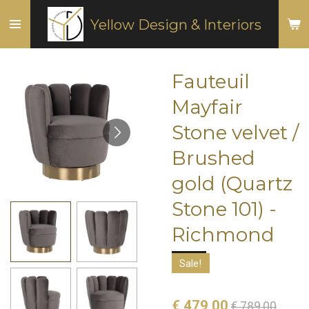
Ga
Yellow Design & Interiors
direct
naar
de
Fauteuil
hoofdinhoud
Mayfair
Stone velvet /
Brushed
gold (Quartz
Stone 101) -
Richmond
Sale!
€ 479,00
€ 789,00