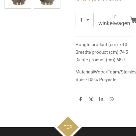
In
winkelwagen
Hoogte product (cm) 74.0
Breedte product (cm) 74.5
Diepte product (cm) 68.0
MateriaalWood/Foam/Stainle
Steel/100% Polyester
D
D
S
D
e
e
h
e
l
e
a
l
e
l
r
e
n
e
n
TOP