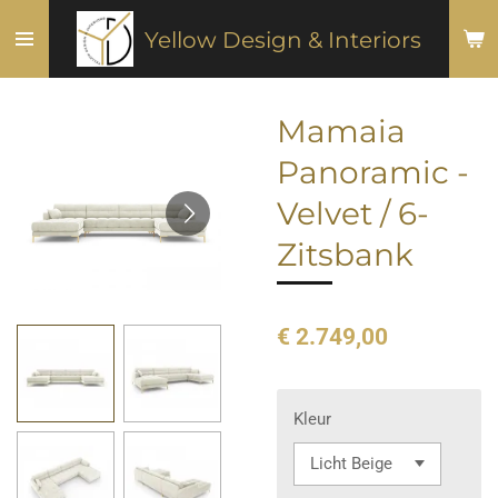
Ga
Yellow Design & Interiors
direct
naar
de
Mamaia
hoofdinhoud
Panoramic -
Velvet / 6-
Zitsbank
€ 2.749,00
Kleur