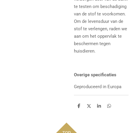
te testen om beschadiging
van de stof te voorkomen.
Om de levensduur van de
stof te verlengen, raden we
aan om het oppervlak te
beschermen tegen
huisdieren.
Overige specificaties
Geproduceerd in Europa
D
D
S
D
e
e
h
e
l
e
a
l
e
l
r
e
n
e
n
TOP