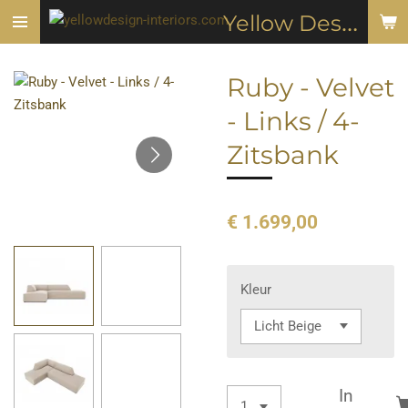
Y
ellow Design & Interiors
Ga
direct
naar
Ruby - Velvet
de
hoofdinhoud
- Links / 4-
Zitsbank
€ 1.699,00
Kleur
In