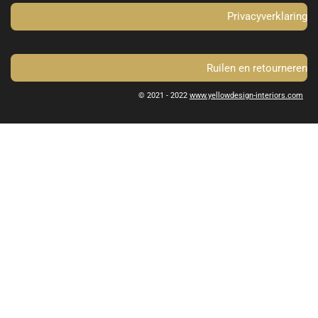
Privacyverklaring
Ruilen en retourneren
© 2021 - 2022
www.yellowdesign-interiors.com