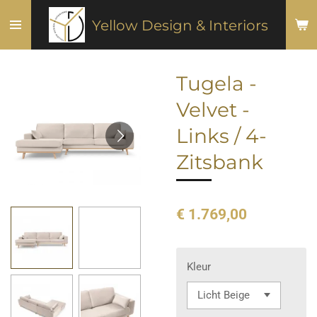
Ga
Yellow Design & Interiors
direct
naar
de
Tugela -
hoofdinhoud
Velvet -
Links / 4-
Zitsbank
€ 1.769,00
Kleur