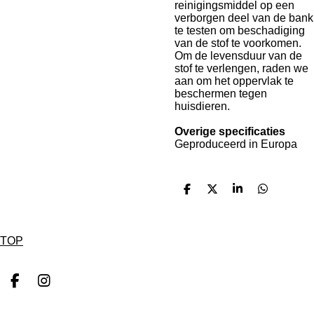
reinigingsmiddel op een
verborgen deel van de bank
te testen om beschadiging
van de stof te voorkomen.
Om de levensduur van de
stof te verlengen, raden we
aan om het oppervlak te
beschermen tegen
huisdieren.
Overige specificaties
Geproduceerd in Europa
D
D
S
D
e
e
h
e
l
e
a
l
e
l
r
e
n
e
n
TOP
F
I
a
n
c
s