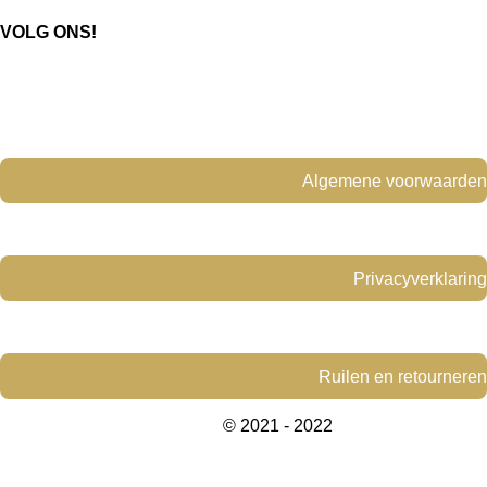
e
t
VOLG ONS!
b
a
o
g
o
r
k
a
m
Algemene voorwaarden
Privacyverklaring
Ruilen en retourneren
© 2021 - 2022
www.yellowdesign-
interiors.com