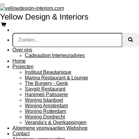
Ga
direct
Yellow Design & Interiors
naar
de
hoofdinhoud
Over ons
Cadeaubon Interieuradvies
Home
Projecten
Instituut Beautanique
Marina Restaurant & Lounge
The Burgery - Genk
Saygili Restaurant
Hanimeli Patisserie
Woning Istanboel
Woning Amsterdam
Woning Rotterdam
Woning Dordrecht
Veranda's & Overkappingen
Algemene voorwaarden Webshop
Contact