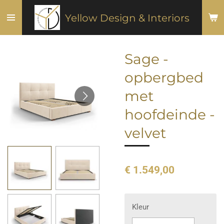
Ga
Yellow Design & Interiors
direct
naar
de
Sage -
hoofdinhoud
opbergbed
met
hoofdeinde -
velvet
€ 1.549,00
Kleur