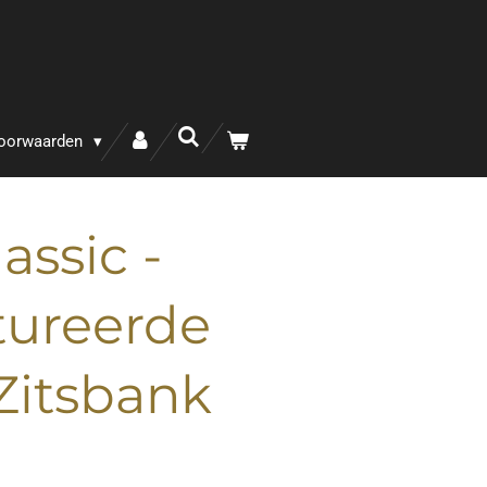
oorwaarden
assic -
tureerde
-Zitsbank