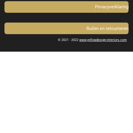
Privacyverklaring
Ruilen en retourneren
© 2021 - 2022
www.yellowdesign-interiors.com