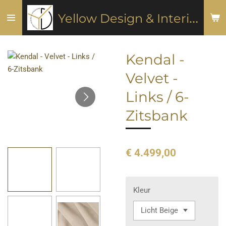
Ga
Y
ellow Design & Interiors
direct
naar
de
Kendal -
hoofdinhoud
Velvet -
Links / 6-
Zitsbank
€ 4.499,00
Kleur