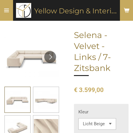
Ga
Y
ellow Design & Interiors
direct
naar
de
Selena -
hoofdinhoud
Velvet -
Links / 7-
Zitsbank
€ 3.599,00
Kleur