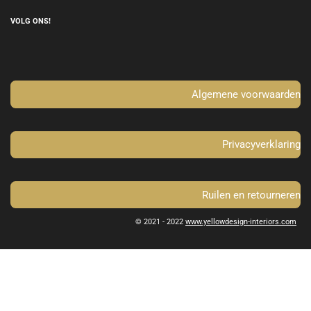
c
s
e
t
VOLG ONS!
b
a
o
g
o
r
k
a
m
Algemene voorwaarden
Privacyverklaring
Ruilen en retourneren
© 2021 - 2022
www.yellowdesign-interiors.com