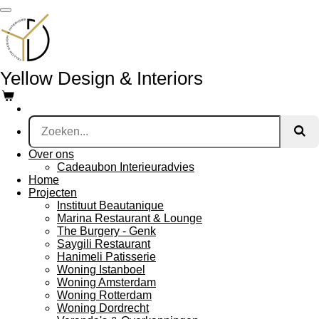
Ga
direct
naar
de
hoofdinhoud
Yellow Design & Interiors
Over ons
Cadeaubon Interieuradvies
Home
Projecten
Instituut Beautanique
Marina Restaurant & Lounge
The Burgery - Genk
Saygili Restaurant
Hanimeli Patisserie
Woning Istanboel
Woning Amsterdam
Woning Rotterdam
Woning Dordrecht