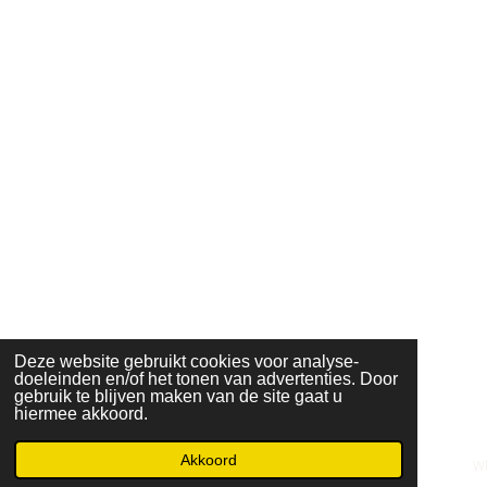
Deze website gebruikt cookies voor analyse-
doeleinden en/of het tonen van advertenties. Door
gebruik te blijven maken van de site gaat u
hiermee akkoord.
Akkoord
E-mailadres
Telefoonnummer
Kaart
W