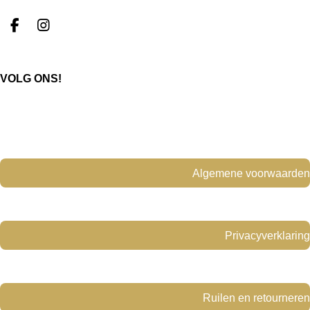
F
I
a
n
c
s
e
t
VOLG ONS!
b
a
o
g
o
r
k
a
m
Algemene voorwaarden
Privacyverklaring
Ruilen en retourneren