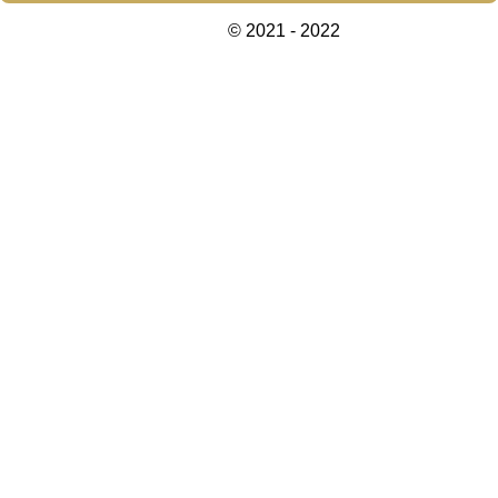
© 2021 - 2022
www.yellowdesign-
interiors.com