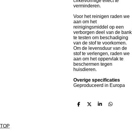
cirkelvormige effect te
verminderen.
Voor het reinigen raden we
aan om het
reinigingsmiddel op een
verborgen deel van de bank
te testen om beschadiging
van de stof te voorkomen.
Om de levensduur van de
stof te verlengen, raden we
aan om het oppervlak te
beschermen tegen
huisdieren.
Overige specificaties
Geproduceerd in Europa
D
D
S
D
e
e
h
e
l
e
a
l
e
l
r
e
n
e
n
TOP