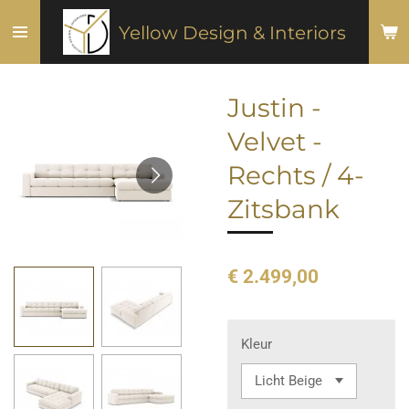
Ga
Yellow Design & Interiors
direct
naar
de
Justin -
hoofdinhoud
Velvet -
Rechts / 4-
Zitsbank
€ 2.499,00
Kleur