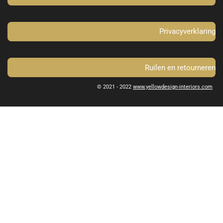
Privacyverklaring
Ruilen en retourneren
© 2021 - 2022
www.yellowdesign-interiors.com