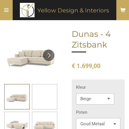
Ga
Yellow Design & Interiors
direct
naar
de
Dunas - 4
hoofdinhoud
Zitsbank
€ 1.699,00
Kleur
Poten