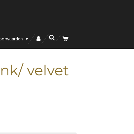
oorwaarden
ank/ velvet