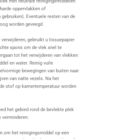
oek met neutrale reinigingsmiddelen
 harde oppervlakken of
ebruiken). Eventuele resten van de
roog worden geveegd.
 verwijderen, gebruikt u tissuepapier
chte spons om de vlek snel te
rgaan tot het verwijderen van vlekken
del en water. Reinig vuile
kelvormige bewegingen van buiten naar
jven van natte vezels. Na het
 de stof op kamertemperatuur worden
eed het gebied rond de bevlekte plek
e verminderen.
an om het reinigingsmiddel op een