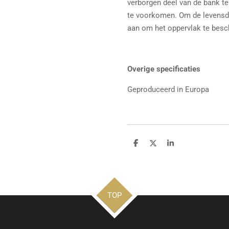
verborgen deel van de bank t
te voorkomen. Om de levensdu
aan om het oppervlak te besc
Overige specificaties
Geproduceerd in Europa
D
D
S
e
e
h
l
e
a
e
l
r
n
e
TOP