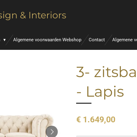
ign & Interiors
n
Algemene voorwaarden Webshop
Contact
Algemene v
3- zitsb
- Lapis
€ 1.649,00