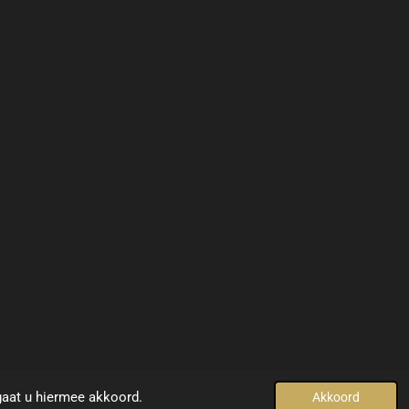
© 2021 - 2022
www.yellowdesign-interiors.com
gaat u hiermee akkoord.
Akkoord