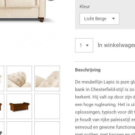
Kleur
In winkelwage
Beschrijving
De meubellijn Lapis is pure g
bank in Chesterfield-stijl is 
herkent. Hij valt op door zijn
een hoge rugleuning. Het is ui
oplossingen, typisch voor dit 
je houdt van rijke paleisstij
eenvoud en gewone functionali
met quilten, met knopen en sti