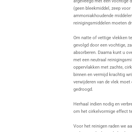
afgeveegd met een vochtige d
(geen bleekmiddel, zeep voor
ammoniakhoudende middelen g
reinigingsmiddelen moeten d
Om natte of vettige vlekken te
gevolgd door een vochtige, za
absorberen. Daarna kunt u ove
met een neutraal reinigingsmid
oppervlakken met zachte, cir
binnen en vermijd krachtig wri
verwijderen van de vlek moet
gedroogd.
Herhaal indien nodig en verbr
om het cirkelvormige effect t
Voor het reinigen raden we a