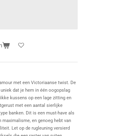
n
lamour met een Victoriaanse twist. De
zo uniek dat je hem in één oogopslag
 dikke kussens op een lage zitting en
tgerust met een aantal sierlijke
type banken. Dit is een must-have als
l en maximalisme, en genoeg hebt van
teit. Let op de rugleuning versierd
ksels die een raster van ruiten