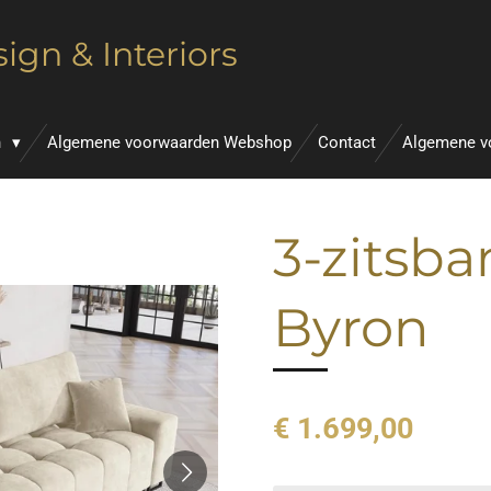
ign & Interiors
n
Algemene voorwaarden Webshop
Contact
Algemene v
3-zitsba
Byron
€ 1.699,00