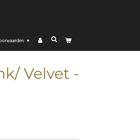
oorwaarden
nk/ Velvet -