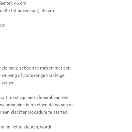
deelte): 46 cm
eelte tot bovenkant): 45 cm
 cm
hele bank schoon te maken met een
 wrijving of plotselinge krachtige
fzuiger.
ortiment zijn niet afneembaar. Het
 wasmachine is op eigen risico van de
m een ​​klachtenprocedure te starten.
al in lichte kleuren, wordt