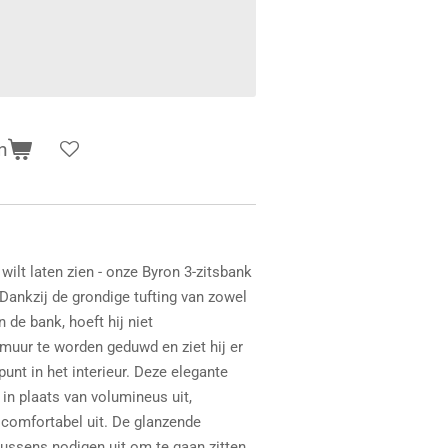
n
wilt laten zien - onze Byron 3-zitsbank
 Dankzij de grondige tufting van zowel
n de bank, hoeft hij niet
muur te worden geduwd en ziet hij er
punt in het interieur. Deze elegante
r in plaats van volumineus uit,
comfortabel uit. De glanzende
kussens nodigen uit om te gaan zitten