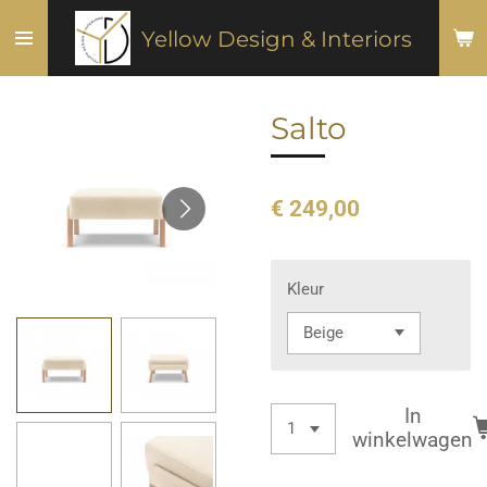
Ga
Yellow Design & Interiors
direct
naar
de
Salto
hoofdinhoud
€ 249,00
Kleur
In
winkelwagen