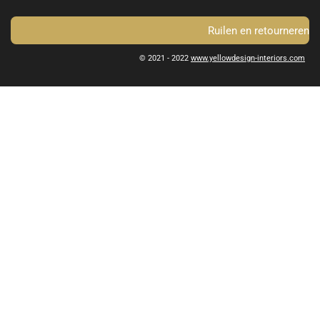
Ruilen en retourneren
© 2021 - 2022
www.yellowdesign-interiors.com