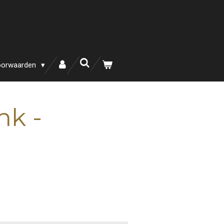
oorwaarden
nk -