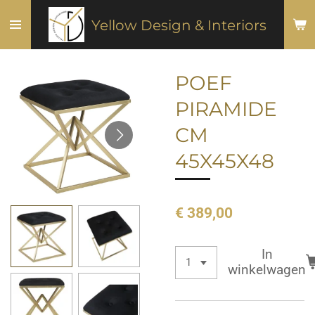
Ga
Yellow Design & Interiors
direct
naar
de
POEF
hoofdinhoud
PIRAMIDE
CM
45X45X48
€ 389,00
In
winkelwagen