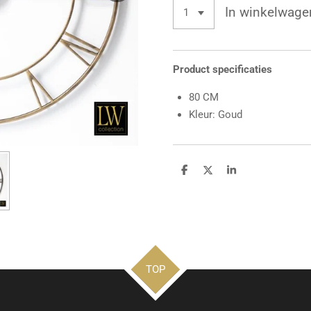
In winkelwage
Product specificaties
80 CM
Kleur: Goud
D
D
S
e
e
h
l
e
a
e
l
r
n
e
TOP