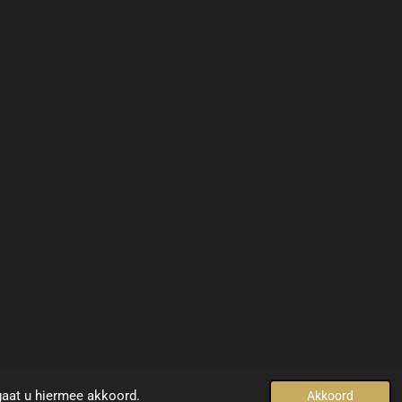
© 2021 - 2022
www.yellowdesign-interiors.com
gaat u hiermee akkoord.
Akkoord