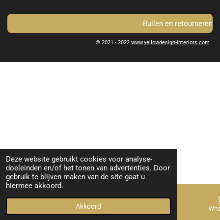
Ruilen en retourneren
© 2021 - 2022
www.yellowdesign-interiors.com
Deze website gebruikt cookies voor analyse-
doeleinden en/of het tonen van advertenties. Door
gebruik te blijven maken van de site gaat u
hiermee akkoord.
Akkoord
E-mailadres
Telefoonnummer
Kaart
Wha