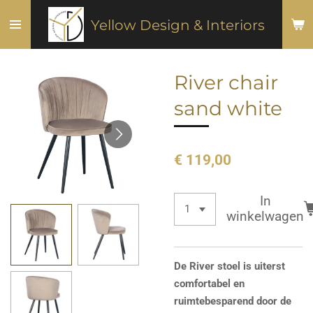
Ga
Yellow Design & Interiors
direct
naar
de
River chair
hoofdinhoud
sand white
€ 119,00
In
winkelwagen
De River stoel is uiterst
comfortabel en
ruimtebesparend door de