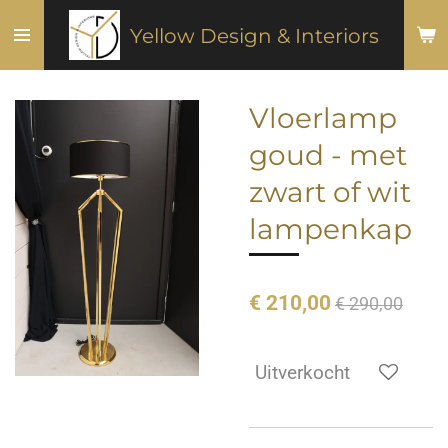
Ga
Yellow Design & Interiors
direct
naar
de
Vloerlamp
hoofdinhoud
goud - met
zwart of wit
lampenkap
€ 210,00
€ 290,00
Uitverkocht