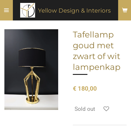
Ga
Yellow Design & Interiors
direct
naar
de
Tafellamp
hoofdinhoud
goud met
zwart of wit
lampenkap
€ 180,00
Sold out