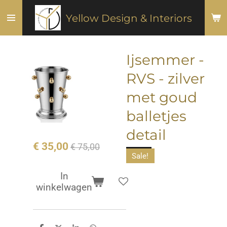
Ga
Yellow Design & Interiors
direct
naar
de
Ijsemmer -
hoofdinhoud
RVS - zilver
met goud
balletjes
detail
€ 35,00
€ 75,00
Sale!
In
winkelwagen