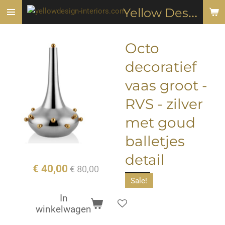
Y
ellow Design & Interiors
Ga
direct
naar
Octo
de
hoofdinhoud
decoratief
vaas groot -
RVS - zilver
met goud
balletjes
detail
€ 40,00
€ 80,00
Sale!
In
winkelwagen