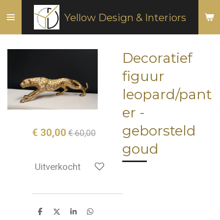
Ga
Yellow Design & Interiors
direct
naar
de
Decoratief
hoofdinhoud
figuur
leopard/pant
er -
geborsteld
€ 30,00
€ 60,00
goud
Uitverkocht
D
D
S
D