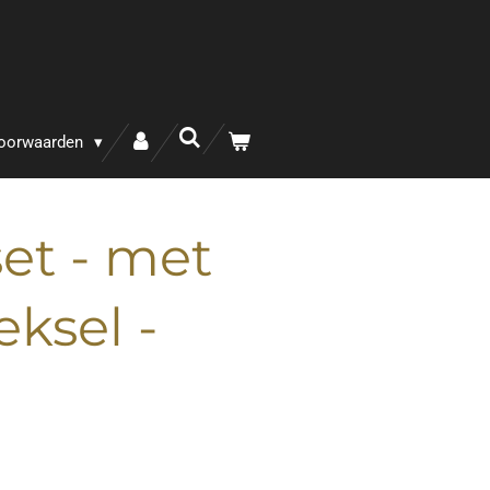
oorwaarden
set - met
eksel -