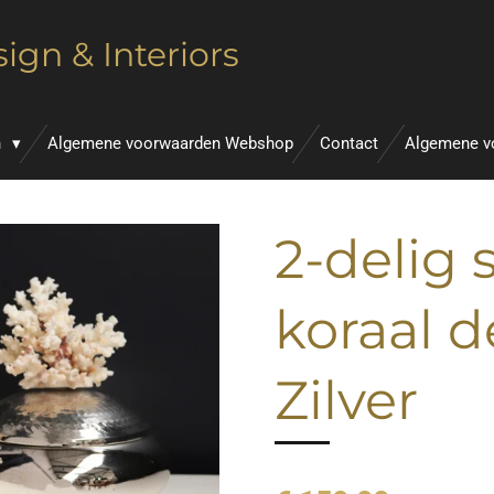
ign & Interiors
n
Algemene voorwaarden Webshop
Contact
Algemene v
2-delig 
koraal d
Zilver